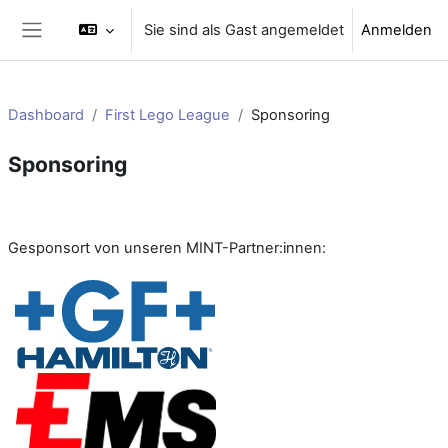
Zum Hauptinhalt
Sie sind als Gast angemeldet
Anmelden
Website-Übersicht
Dashboard
First Lego League
Sponsoring
Sponsoring
Abschnittsübersicht
Gesponsort von unseren MINT-Partner:innen: