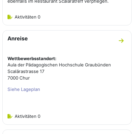
ebenfalls im Restaurant Scaläratreff verpflegen.
Aktivitäten 0
Anreise
Zum A
Wettbewerbsstandort:
Aula der Pädagogischen Hochschule Graubünden
Scalärastrasse 17
7000 Chur
Siehe Lageplan
Aktivitäten 0