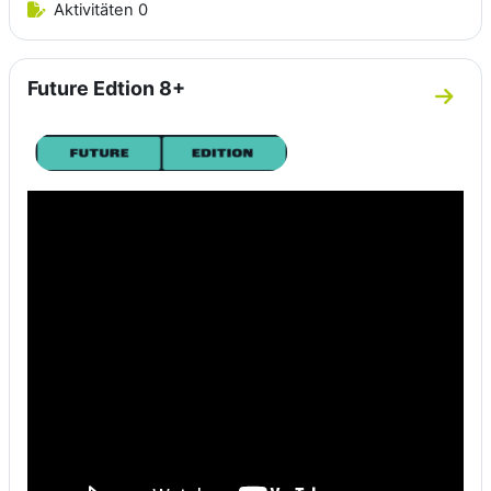
Aktivitäten 0
Future Edtion 8+
Zum A