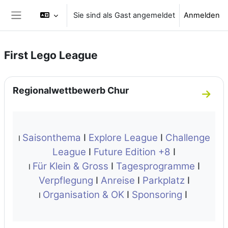
Zum Hauptinhalt
Sie sind als Gast angemeldet
Anmelden
Website-Übersicht
First Lego League
Abschnittsübersicht
Regionalwettbewerb Chur
Zum A
Saisonthema
I
Explore League
I
Challenge
I
League
I
Future Edition +8
I
Für Klein & Gross
I
Tagesprogramme
I
I
Verpflegung
I
Anreise
I
Parkplatz
I
Organisation & OK
I
Sponsoring
I
I