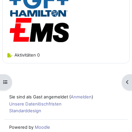
Aktivitäten 0
Kursindex öffnen
Blo
Sie sind als Gast angemeldet (
Anmelden
)
Unsere Datenlöschfristen
Standarddesign
Powered by
Moodle